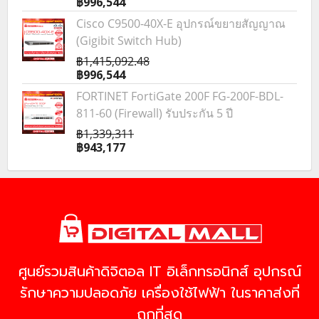
฿996,544
Cisco C9500-40X-E อุปกรณ์ขยายสัญญาณ
(Gigibit Switch Hub)
฿1,415,092.48
฿996,544
FORTINET FortiGate 200F FG-200F-BDL-
811-60 (Firewall) รับประกัน 5 ปี
฿1,339,311
฿943,177
ศูนย์รวมสินค้าดิจิตอล IT อิเล็กทรอนิกส์ อุปกรณ์
รักษาความปลอดภัย เครื่องใช้ไฟฟ้า ในราคาส่งที่
ถูกที่สุด