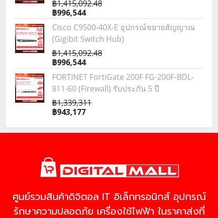
฿1,415,092.48
฿996,544
Cisco C9500-40X-E อุปกรณ์ขยายสัญญาณ
(Gigibit Switch Hub)
฿1,415,092.48
฿996,544
FORTINET FortiGate 200F FG-200F-BDL-
811-60 (Firewall) รับประกัน 5 ปี
฿1,339,311
฿943,177
ศูนย์รวมสินค้าดิจิตอล IT อิเล็กทรอนิกส์ อุปกรณ์
รักษาความปลอดภัย เครื่องใช้ไฟฟ้า ในราคาส่งที่