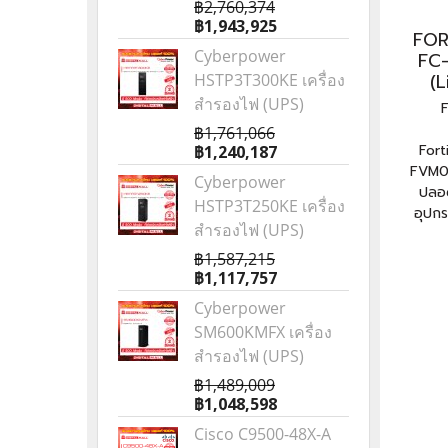
฿2,760,374
฿1,943,925
FOR
Cyberpower
FC
(L
HSTP3T300KE เครื่อง
สำรองไฟ (UPS)
฿1,761,066
Fort
฿1,240,187
FVM01
Cyberpower
ปลอด
HSTP3T250KE เครื่อง
อุปกร
สำรองไฟ (UPS)
฿1,587,215
฿1,117,757
Cyberpower
SM600KMFX เครื่อง
สำรองไฟ (UPS)
฿1,489,009
฿1,048,598
Cisco C9500-48X-A