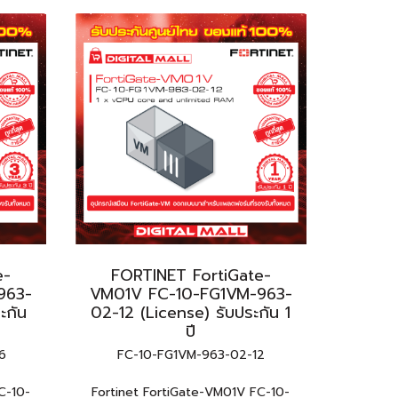
e-
FORTINET FortiGate-
963-
VM01V FC-10-FG1VM-963-
ะกัน
02-12 (License) รับประกัน 1
ปี
6
FC-10-FG1VM-963-02-12
C-10-
Fortinet FortiGate-VM01V FC-10-