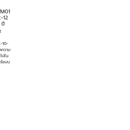
VM01
-12
 ปี
2
C-10-
าความ
วไปใน
วร์แบบ