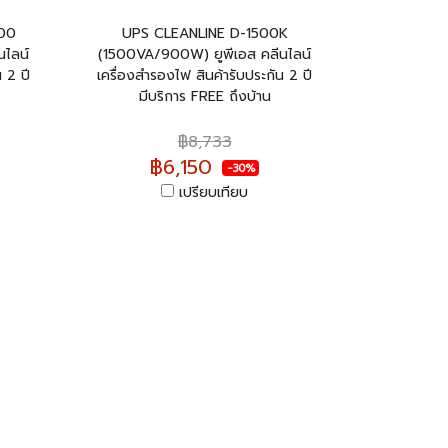
500
UPS CLEANLINE D-1500K
นไลน์
(1500VA/900W) ยูพีเอส คลีนไลน์
 2 ปี
เครื่องสำรองไฟ สินค้ารับประกัน 2 ปี
มีบริการ FREE ถึงบ้าน
฿8,733
฿6,150
-30%
เปรียบเทียบ