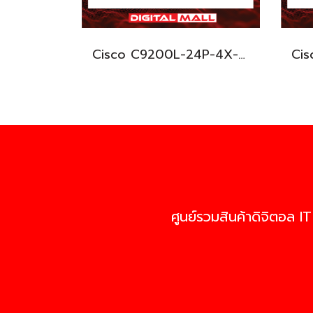
Cisco C9200L-24P-4X-E อุปกรณ์ขยายสัญญาณ (Gigabit Switch Hub)
ศูนย์รวมสินค้าดิจิตอล IT