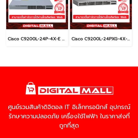
Cisco C9200L-24P-4X-E อุปกรณ์ขยายสัญญาณ (Gigabit Switch Hub)
Cisco C9200L-24PXG-4X-E อุปกรณ์ขยายสัญญาณ (Gigabit Switch Hub)
ศูนย์รวมสินค้าดิจิตอล IT อิเล็กทรอนิกส์ อุปกรณ์
รักษาความปลอดภัย เครื่องใช้ไฟฟ้า ในราคาส่งที่
ถูกที่สุด