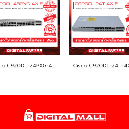
Cisco C9200L-24PXG-4X-E อุปกรณ์ขยายสัญญาณ (Gigabit Switch Hub)