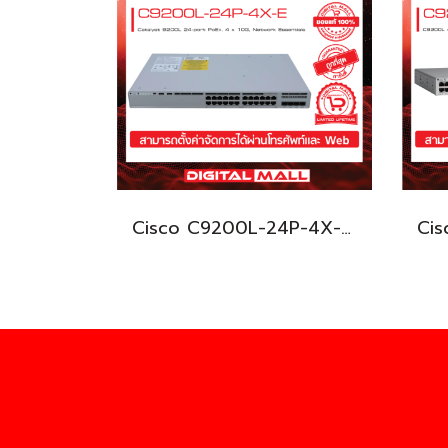
Cisco C9200L-24P-4X-E อุปกรณ์ขยายสัญญาณ (Gigabit Switch Hub)