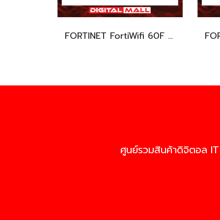
FORTINET FortiWifi 60F FWF-60F-V-BDL-950-36 (Firewall) รับประกัน 3 ปี
ศูนย์รวมสินค้าดิจิตอล IT