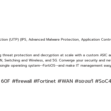
tion (UTP) (IPS, Advanced Malware Protection, Application Contr
g threat protection and decryption at scale with a custom ASIC ar
N, Switching and Wireless, and 5G. Converge your security and net
single operating system--FortiOS--and make IT management easy
 60F #firewall #Fortinet #WAN #ของแท้ #SoC4