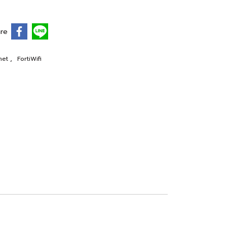
re
,
inet
FortiWifi