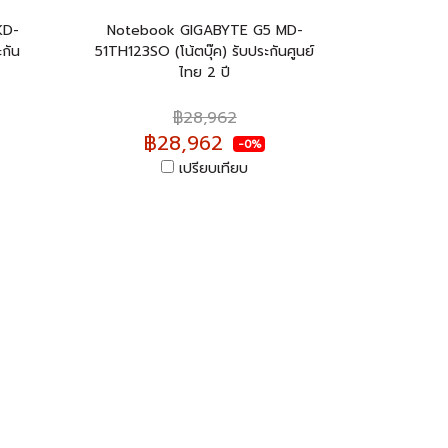
KD-
Notebook GIGABYTE G5 MD-
ะกัน
51TH123SO (โน้ตบุ๊ค) รับประกันศูนย์
ไทย 2 ปี
฿28,962
฿28,962
-0%
เปรียบเทียบ