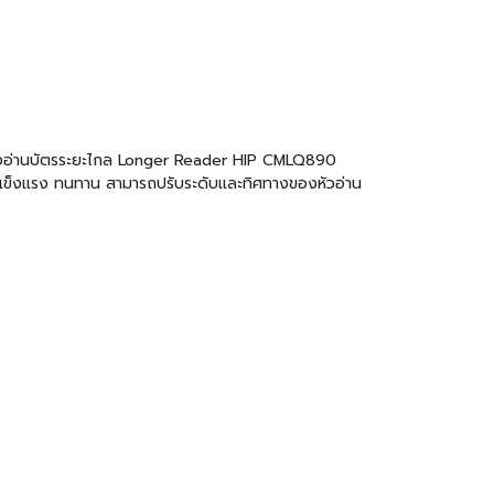
 เครื่องอ่านบัตรระยะไกล Longer Reader HIP CMLQ890
็ว แข็งแรง ทนทาน สามารถปรับระดับและทิศทางของหัวอ่าน