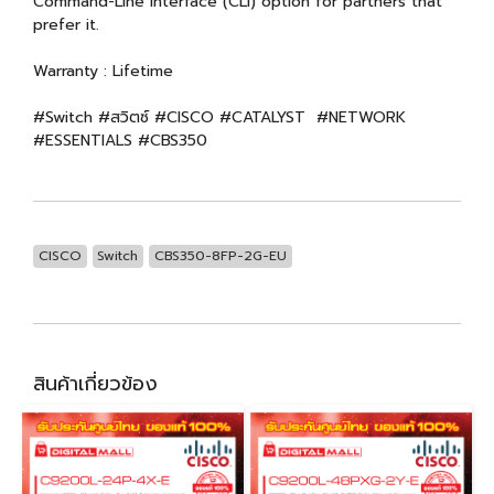
Command-Line Interface (CLI) option for partners that
prefer it.
Warranty : Lifetime
#Switch #สวิตซ์ #CISCO #CATALYST #NETWORK
#ESSENTIALS #CBS350
CISCO
Switch
CBS350-8FP-2G-EU
สินค้าเกี่ยวข้อง