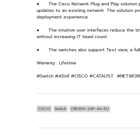
● The Cisco Network Plug and Play solution prov
updates to an existing network. The solution pr
deployment experience.
● The intuitive user interfaces reduce the tim
without increasing IT head count.
● The switches also support Text view, a full C
Warranty : Lifetime
#Switch #สวิตซ์ #CISCO #CATALYST #NETWOR
CISCO
Switch
CBS350-24P-4G-EU