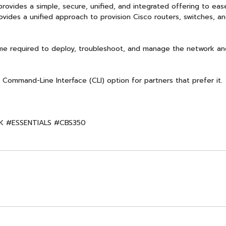
ides a simple, secure, unified, and integrated offering to ease 
ovides a unified approach to provision Cisco routers, switches, a
e required to deploy, troubleshoot, and manage the network and 
ommand-Line Interface (CLI) option for partners that prefer it.
K #ESSENTIALS #CBS350