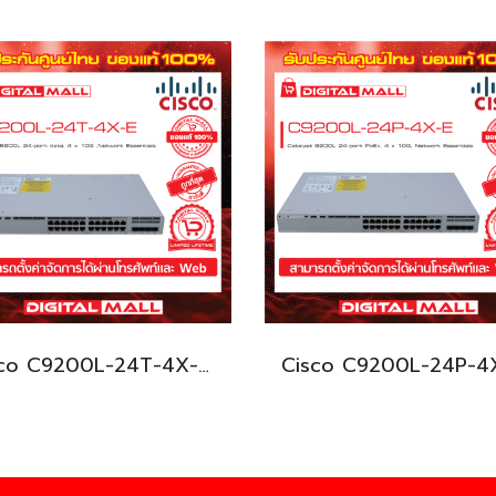
Cisco C9200L-24T-4X-E อุปกรณ์ขยายสัญญาณ (Gigabit Switch Hub)