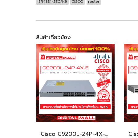
ISR4331-SEC/K9
CISCO
router
สินค้าเกี่ยวข้อง
Cisco C9200L-24P-4X-E อุปกรณ์ขยายสัญญาณ (Gigabit Switch Hub)