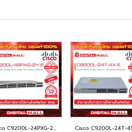
Cisco C9200L-24PXG-2Y-E อุปกรณ์ขยายสัญญาณ (Gigabit Switch Hub)