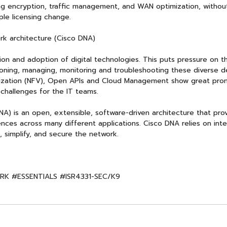
ding encryption, traffic management, and WAN optimization, witho
le licensing change.
rk architecture (Cisco DNA)
ion and adoption of digital technologies. This puts pressure on 
ioning, managing, monitoring and troubleshooting these diverse de
ization (NFV), Open APIs and Cloud Management show great promis
 challenges for the IT teams.
A) is an open, extensible, software-driven architecture that prov
ences across many different applications. Cisco DNA relies on in
 simplify, and secure the network.
ORK #ESSENTIALS #ISR4331-SEC/K9