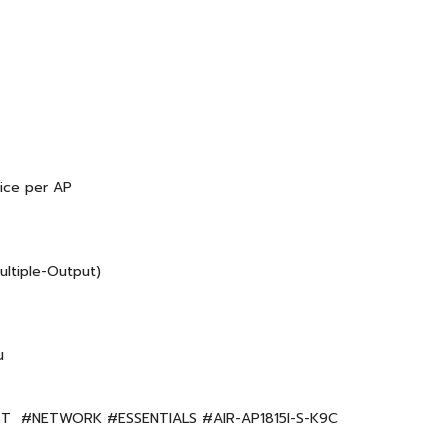
vice per AP
ultiple-Output)
น
ST #NETWORK #ESSENTIALS #AIR-AP1815I-S-K9C