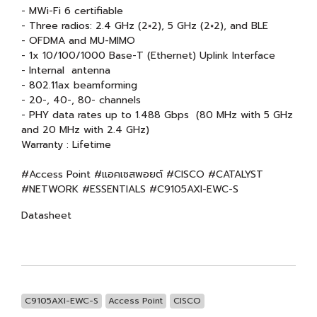
- MWi-Fi 6 certifiable
- Three radios: 2.4 GHz (2×2), 5 GHz (2×2), and BLE
- OFDMA and MU-MIMO
- 1x 10/100/1000 Base-T (Ethernet) Uplink Interface
- Internal antenna
- 802.11ax beamforming
- 20-, 40-, 80- channels
- PHY data rates up to 1.488 Gbps (80 MHz with 5 GHz
and 20 MHz with 2.4 GHz)
Warranty : Lifetime
#Access Point #แอคเซสพอยต์ #CISCO #CATALYST
#NETWORK #ESSENTIALS #C9105AXI-EWC-S
Datasheet
C9105AXI-EWC-S
Access Point
CISCO