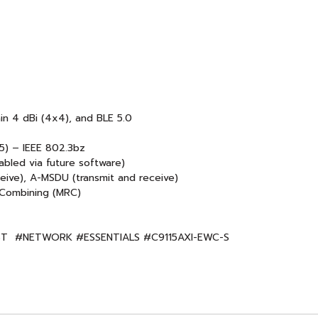
in 4 dBi (4x4), and BLE 5.0
45) – IEEE 802.3bz
bled via future software)
eive), A-MSDU (transmit and receive)
o Combining (MRC)
YST #NETWORK #ESSENTIALS #C9115AXI-EWC-S