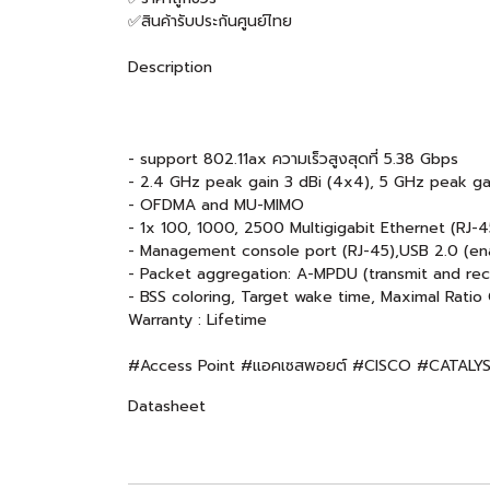
✅สินค้ารับประกันศูนย์ไทย
Description
- support 802.11ax ความเร็วสูงสุดที่ 5.38 Gbps
- 2.4 GHz peak gain 3 dBi (4x4), 5 GHz peak ga
- OFDMA and MU-MIMO
- 1x 100, 1000, 2500 Multigigabit Ethernet (RJ-
- Management console port (RJ-45),USB 2.0 (ena
- Packet aggregation: A-MPDU (transmit and rec
- BSS coloring, Target wake time, Maximal Rati
Warranty : Lifetime
#Access Point #แอคเซสพอยต์ #CISCO #CATAL
Datasheet