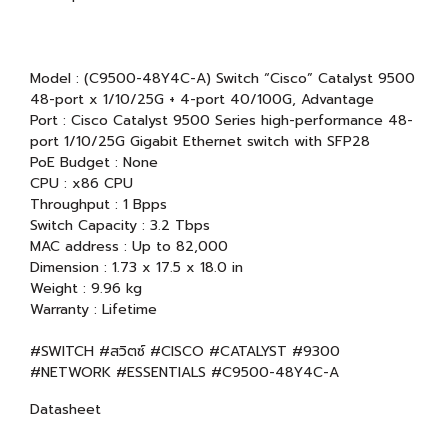
Model : (C9500-48Y4C-A) Switch “Cisco” Catalyst 9500
48-port x 1/10/25G + 4-port 40/100G, Advantage
Port : Cisco Catalyst 9500 Series high-performance 48-
port 1/10/25G Gigabit Ethernet switch with SFP28
PoE Budget : None
CPU : x86 CPU
Throughput : 1 Bpps
Switch Capacity : 3.2 Tbps
MAC address : Up to 82,000
Dimension : 1.73 x 17.5 x 18.0 in
Weight : 9.96 kg
Warranty : Lifetime
#SWITCH #สวิตซ์ #CISCO #CATALYST #9300
#NETWORK #ESSENTIALS #C9500-48Y4C-A
Datasheet