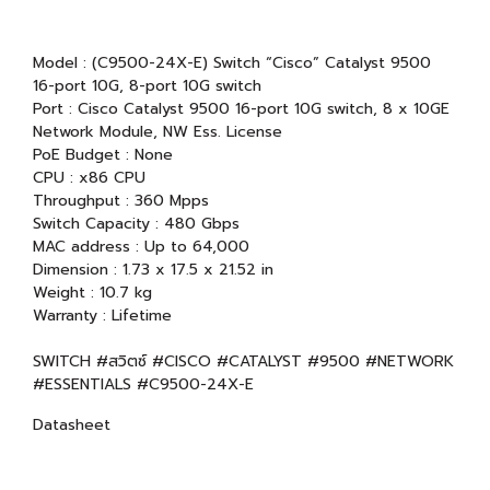
Model : (C9500-24X-E) Switch “Cisco” Catalyst 9500
16-port 10G, 8-port 10G switch
Port : Cisco Catalyst 9500 16-port 10G switch, 8 x 10GE
Network Module, NW Ess. License
PoE Budget : None
CPU : x86 CPU
Throughput : 360 Mpps
Switch Capacity : 480 Gbps
MAC address : Up to 64,000
Dimension : 1.73 x 17.5 x 21.52 in
Weight : 10.7 kg
Warranty : Lifetime
SWITCH #สวิตซ์ #CISCO #CATALYST #9500 #NETWORK
#ESSENTIALS #C9500-24X-E
Datasheet