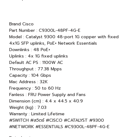
Brand Cisco
Part Number : C9300L-48PF-4G-E
Model : Catalyst 9300 48-port 1G copper with fixed
4x1G SFP uplinks, PoE+ Network Essentials
Downlinks : 48 PoE+
Uplinks : 4x 1G fixed uplinks
Default AC PS : 1100W AC
Throughput : 77.38 Mpps
Capacity : 104 Gbps
Mac Address : 32K
Frequency : 50 to 60 Hz
Fanless : FRU Power Supply and Fans
Dimension (cm) : 4.4 x 44.5 x 40.9
Weight (kg) : 7.03
Warranty : Limited Lifetime
#SWITCH #สวิตซ์ #CISCO #CATALYST #9300
#NETWORK #ESSENTIALS #C9300L-48PF-4G-E