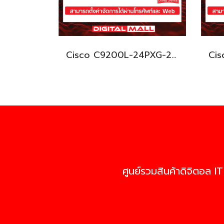
Cisco C9200L-24PXG-2Y-E อุปกรณ์ขยายสัญญาณ (Gigabit Switch Hub)
ศูนย์รวมสินค้าดิจิตอล IT