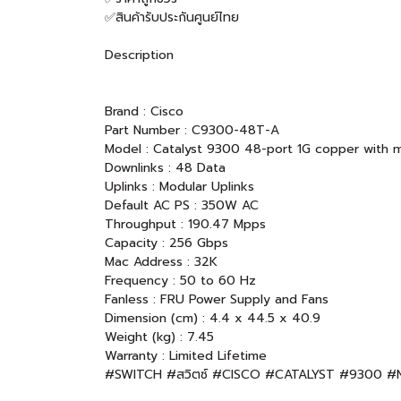
✅สินค้ารับประกันศูนย์ไทย
Description
Brand : Cisco
Part Number : C9300-48T-A
Model : Catalyst 9300 48-port 1G copper with m
Downlinks : 48 Data
Uplinks : Modular Uplinks
Default AC PS : 350W AC
Throughput : 190.47 Mpps
Capacity : 256 Gbps
Mac Address : 32K
Frequency : 50 to 60 Hz
Fanless : FRU Power Supply and Fans
Dimension (cm) : 4.4 x 44.5 x 40.9
Weight (kg) : 7.45
Warranty : Limited Lifetime
#SWITCH #สวิตซ์ #CISCO #CATALYST #9300 