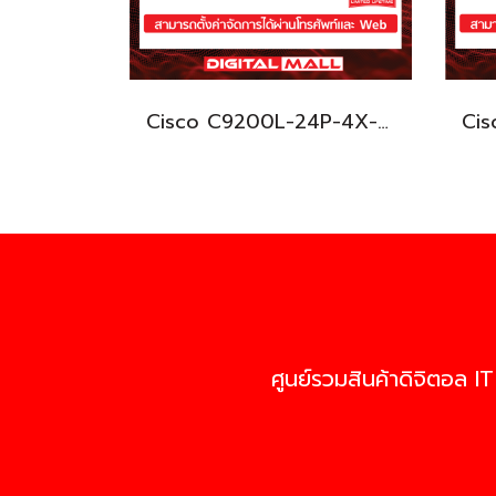
Cisco C9200L-24P-4X-E อุปกรณ์ขยายสัญญาณ (Gigabit Switch Hub)
ศูนย์รวมสินค้าดิจิตอล IT