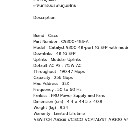
✅สินค้ารับประกันศูนย์ไทย
Description
Brand : Cisco
Part Number : C9300-48S-A
Model : Catalyst 9300 48-port 1G SFP with modu
Downlinks : 48 1G SFP
Uplinks : Modular Uplinks
Default AC PS : 715W AC
Throughput : 190.47 Mpps
Capacity : 256 Gbps
Mac Address : 32K
Frequency : 50 to 60 Hz
Fanless : FRU Power Supply and Fans
Dimension (cm) : 4.4 x 44.5 x 40.9
Weight (kg) : 9.34
Warranty : Limited Lifetime
#SWITCH #สวิตซ์ #CISCO #CATALYST #9300 