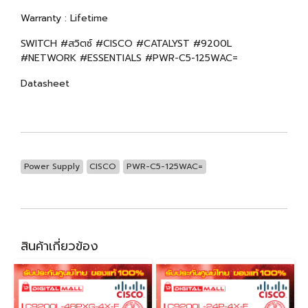
Warranty : Lifetime
SWITCH #สวิตซ์ #CISCO #CATALYST #9200L
#NETWORK #ESSENTIALS #PWR-C5-125WAC=
Datasheet
Power Supply
CISCO
PWR-C5-125WAC=
สินค้าเกี่ยวข้อง