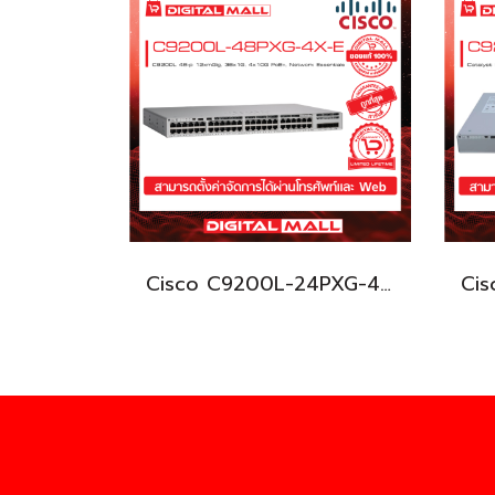
Cisco C9200L-24PXG-4X-E อุปกรณ์ขยายสัญญาณ (Gigabit Switch Hub)