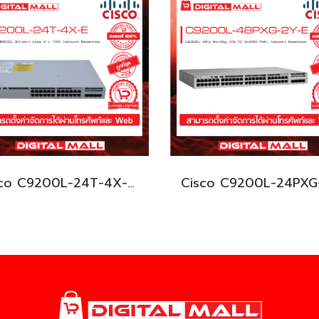
Cisco C9200L-24T-4X-E อุปกรณ์ขยายสัญญาณ (Gigabit Switch Hub)