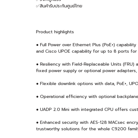
✅สินค้ารับประกันศูนย์ไทย
Product highlights
● Full Power over Ethernet Plus (PoE+) capabilit
and Cisco UPOE capability for up to 8 ports for
● Resiliency with Field-Replaceable Units (FRU
fixed power supply or optional power adapters
● Flexible downlink options with data, PoE+, UP
● Operational efficiency with optional backpla
● UADP 2.0 Mini with integrated CPU offers cus
● Enhanced security with AES-128 MACsec encr
trustworthy solutions for the whole C9200 famil