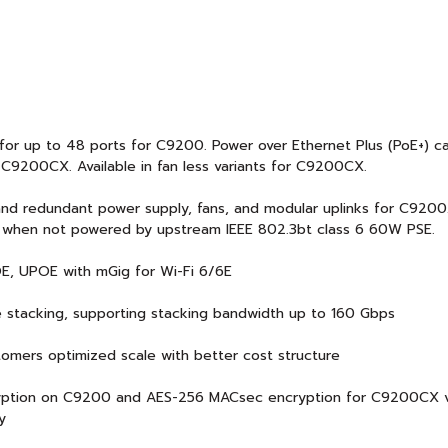
y for up to 48 ports for C9200. Power over Ethernet Plus (PoE+) cap
 C9200CX. Available in fan less variants for C9200CX.
) and redundant power supply, fans, and modular uplinks for C92
, when not powered by upstream IEEE 802.3bt class 6 60W PSE.
OE, UPOE with mGig for Wi-Fi 6/6E
ne stacking, supporting stacking bandwidth up to 160 Gbps
tomers optimized scale with better cost structure
yption on C9200 and AES-256 MACsec encryption for C9200CX va
y