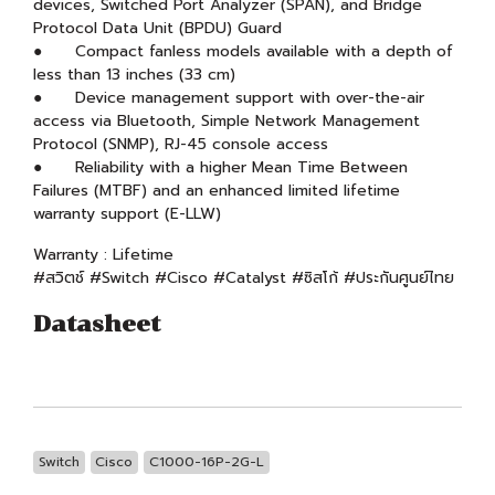
devices, Switched Port Analyzer (SPAN), and Bridge
Protocol Data Unit (BPDU) Guard
● Compact fanless models available with a depth of
less than 13 inches (33 cm)
● Device management support with over-the-air
access via Bluetooth, Simple Network Management
Protocol (SNMP), RJ-45 console access
● Reliability with a higher Mean Time Between
Failures (MTBF) and an enhanced limited lifetime
warranty support (E-LLW)
Warranty : Lifetime
#สวิตช์ #Switch #Cisco #Catalyst #ซิสโก้ #ประกันศูนย์ไทย
Datasheet
Switch
Cisco
C1000-16P-2G-L