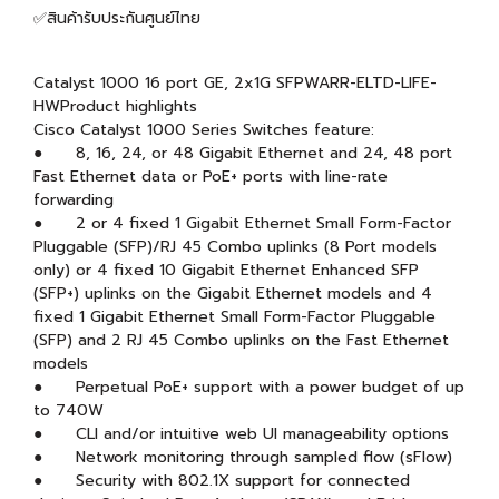
✅สินค้ารับประกันศูนย์ไทย
Catalyst 1000 16 port GE, 2x1G SFPWARR-ELTD-LIFE-
HWProduct highlights
Cisco Catalyst 1000 Series Switches feature:
● 8, 16, 24, or 48 Gigabit Ethernet and 24, 48 port
Fast Ethernet data or PoE+ ports with line-rate
forwarding
● 2 or 4 fixed 1 Gigabit Ethernet Small Form-Factor
Pluggable (SFP)/RJ 45 Combo uplinks (8 Port models
only) or 4 fixed 10 Gigabit Ethernet Enhanced SFP
(SFP+) uplinks on the Gigabit Ethernet models and 4
fixed 1 Gigabit Ethernet Small Form-Factor Pluggable
(SFP) and 2 RJ 45 Combo uplinks on the Fast Ethernet
models
● Perpetual PoE+ support with a power budget of up
to 740W
● CLI and/or intuitive web UI manageability options
● Network monitoring through sampled flow (sFlow)
● Security with 802.1X support for connected