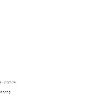
re upgrade
itoring