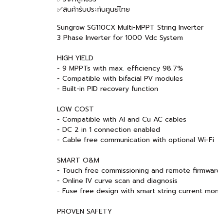
✅สินค้ารับประกันศูนย์ไทย
Sungrow SG110CX Multi-MPPT String Inverter
3 Phase Inverter for 1000 Vdc System
HIGH YIELD
- 9 MPPTs with max. efficiency 98.7%
- Compatible with bifacial PV modules
- Built-in PID recovery function
LOW COST
- Compatible with Al and Cu AC cables
- DC 2 in 1 connection enabled
- Cable free communication with optional Wi-Fi
SMART O&M
- Touch free commissioning and remote firmwa
- Online IV curve scan and diagnosis
- Fuse free design with smart string current mon
PROVEN SAFETY