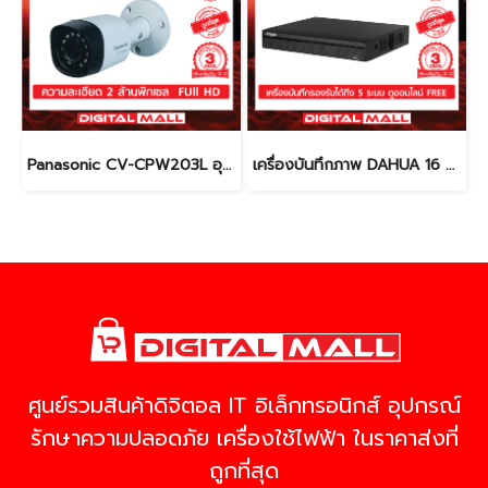
Panasonic CV-CPW203L อุปกรณ์กล้องวงจรปิด (CCTV)
เครื่องบันทึกภาพ DAHUA 16 ช่อง DH-XVR4116HS-X (DVR)
ศูนย์รวมสินค้าดิจิตอล IT อิเล็กทรอนิกส์ อุปกรณ์
รักษาความปลอดภัย เครื่องใช้ไฟฟ้า ในราคาส่งที่
ถูกที่สุด