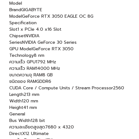
Model
BrandGIGABYTE
ModelGeForce RTX 3050 EAGLE OC 8G
Specification
Slot1 x PCIe 4.0 x16 Slot
ChipsetNVIDIA
SeriesNVIDIA GeForce 30 Series
GPU ModelGeForce RTX 3050
Technology8 nm
ความเร็ว GPU1792 MHz
ความเร็ว RAM14000 MHz
ขนาดความจุ RAM8 GB
ชนิดของ RAMGDDR6
CUDA Core / Compute Units / Stream Processor2560
Length213 mm
Width120 mm
Height41 mm
General
Bus Width128 bit
ความละเอียดสูงสุด7680 x 4320
DirectX12 Ultimate