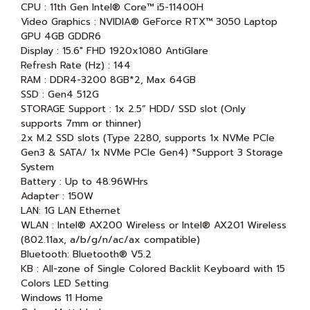
CPU : 11th Gen Intel® Core™ i5-11400H
Video Graphics : NVIDIA® GeForce RTX™ 3050 Laptop
GPU 4GB GDDR6
Display : 15.6" FHD 1920x1080 AntiGlare
Refresh Rate (Hz) : 144
RAM : DDR4-3200 8GB*2, Max 64GB
SSD : Gen4 512G
STORAGE Support : 1x 2.5” HDD/ SSD slot (Only
supports 7mm or thinner)
2x M.2 SSD slots (Type 2280, supports 1x NVMe PCIe
Gen3 & SATA/ 1x NVMe PCIe Gen4) *Support 3 Storage
System
Battery : Up to 48.96WHrs
Adapter : 150W
LAN: 1G LAN Ethernet
WLAN : Intel® AX200 Wireless or Intel® AX201 Wireless
(802.11ax, a/b/g/n/ac/ax compatible)
Bluetooth: Bluetooth® V5.2
KB : All-zone of Single Colored Backlit Keyboard with 15
Colors LED Setting
Windows 11 Home