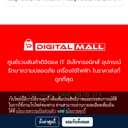
ศูนย์รวมสินค้าดิจิตอล IT อิเล็กทรอนิกส์ อุปกรณ์
รักษาความปลอดภัย เครื่องใช้ไฟฟ้า ในราคาส่งที่
ถูกที่สุด
088 7878 171
Call Center :
เว็บไซต์นี้มีการใช้งานคุกกี้ เพื่อเพิ่มประสิทธิภาพและประสบการณ์ที่ดี
ในการใช้งานเว็บไซต์ของท่าน ท่านสามารถอ่านรายละเอียดเพิ่มเติม
ได้ที่
นโยบายความเป็นส่วนตัว
และ
นโยบายคุกกี้
ตั้งค่าคุกกี้
ยอมรับทั้งหมด
Message Us