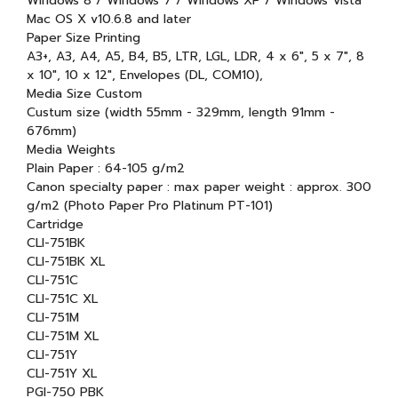
Windows 8 / Windows 7 / Windows XP / Windows Vista
Mac OS X v10.6.8 and later
Paper Size Printing
A3+, A3, A4, A5, B4, B5, LTR, LGL, LDR, 4 x 6", 5 x 7", 8
x 10", 10 x 12", Envelopes (DL, COM10),
Media Size Custom
Custum size (width 55mm - 329mm, length 91mm -
676mm)
Media Weights
Plain Paper : 64-105 g/m2
Canon specialty paper : max paper weight : approx. 300
g/m2 (Photo Paper Pro Platinum PT-101)
Cartridge
CLI-751BK
CLI-751BK XL
CLI-751C
CLI-751C XL
CLI-751M
CLI-751M XL
CLI-751Y
CLI-751Y XL
PGI-750 PBK