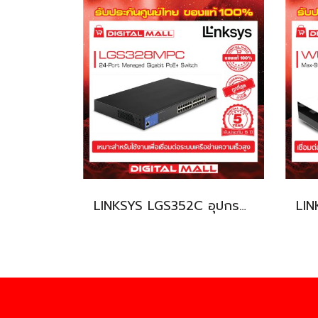
LINKSYS LGS352C อุปกรณ์ขยายสัญญาณ (Switch Hub)