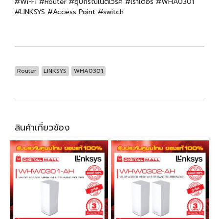
#Wi-Fi #Router #อุปกรณ์เน็ตเวิร์ค #เร้าเตอร์ #WHA0301
#LINKSYS #Access Point #switch
Router
LINKSYS
WHA0301
สินค้าเกี่ยวข้อง