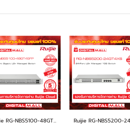
Ruijie RG-NBS5100-48GT4SFP อุปกรณ์ขยายสัญญาณ (Switch) รับประกันศูนย์ไทย 5 ปี