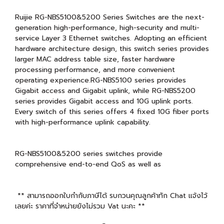
Ruijie RG-NBS5100&5200 Series Switches are the next-
generation high-performance, high-security and multi-
service Layer 3 Ethernet switches. Adopting an efficient
hardware architecture design, this switch series provides
larger MAC address table size, faster hardware
processing performance, and more convenient
operating experience.RG-NBS5100 series provides
Gigabit access and Gigabit uplink, while RG-NBS5200
series provides Gigabit access and 10G uplink ports.
Every switch of this series offers 4 fixed 10G fiber ports
with high-performance uplink capability.
RG-NBS5100&5200 series switches provide
comprehensive end-to-end QoS as well as
** สามารถออกใบกำกับภาษีได้ รบกวนคุณลูกค้าทัก Chat แจ้งไว้
เลยค่ะ ราคาที่จำหน่ายยังไม่รวม Vat นะคะ **