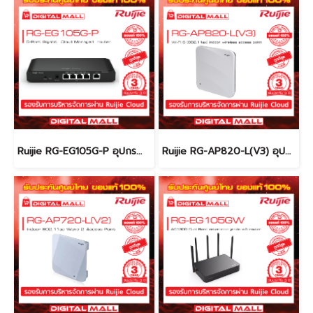
Ruijie RG-EG105G-P อุปกรณ์เชื่อมต่อสัญญาณ (router) รับประกันศูนย์ไทย 3 ปี
Ruijie RG-AP820-L(V3) อุปกรณ์เชื่อมต่อสัญญาณ (Access Point) ของแท้รับประกันศูนย์ไทย 3 ปี