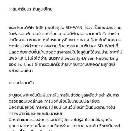
✅สินค้ารับประกันศูนย์ไทย
ซีรีส์ FortiWiFi 60F มอบโซลูชัน SD-WAN ที่รวดเร็วและปลอดภัย
ในฟอร์มแฟคเตอร์เดสก์ท็อปแบบไม่มีพัดลมขนาดกะทัดรัดสำหรับ
สำนักงานสาขาขององค์กรและธุรกิจขนาดกลาง ป้องกันภัยคุกคาม
ทางไซเบอร์ด้วยการเร่งความเร็วของระบบบนชิปและ SD-WAN ที่
ปลอดภัยระดับชั้นนำของอุตสาหกรรมในโซลูชันที่ใช้งานง่าย ราคาไม่
แพง และปรับใช้ได้ง่าย แนวทาง Security-Driven Networking
ของ Fortinet ให้การรวมเครือข่ายเข้ากับความปลอดภัยยุคใหม่
อย่างแน่นหนา
ความปลอดภัย
ระบุแอปพลิเคชันนับพันภายในการรับส่งข้อมูลเครือข่ายสำหรับการ
ตรวจสอบเชิงลึกและการบังคับใช้นโยบายแบบละเอียด
ป้องกันมัลแวร์ การหาประโยชน์ และเว็บไซต์ที่เป็นอันตรายทั้งใน
ทราฟฟิกที่เข้ารหัสและไม่เข้ารหัส
ป้องกันและตรวจจับการโจมตีที่รู้จักและไม่รู้จักโดยใช้ข้อมูลภัย
คุกคามอย่างต่อเนื่องจากบริการรักษาความปลอดภัย FortiGuard