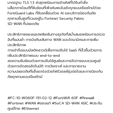
มาตรฐาน TLS 1.3 ล่าสุดพร้อมการเข้ารหัสที่ได้รับคำสั่ง
บล็อกการโจมตีที่ซับซ้อนที่เพิ่งค้นพบในเชิงรุกแบบเรียลไทม์ด้วย
FortiGuard Labs ที่ขับเคลื่อนด้วย AI และบริการป้องกันภัย
คุกคามขั้นสูงที่รวมอยู่ใน Fortinet Security Fabric
SD-WAN ที่ปลอดภัย
ประสิทธิภาพของแอปพลิเคชันทางธุรกิจที่สม่ำเสมอพร้อมการตรวจ
จับที่แม่นยำ การบังคับเส้นทาง WAN แบบไดนามิกและการเพิ่ม
ประสิทธิภาพ
การเข้าถึงแบบมัลติคลาวด์เพื่อการปรับใช้ SaaS ที่เร็วขึ้นด้วยการ
เพิ่มประสิทธิภาพแบบ end-to-end
ลดความซับซ้อนด้วยการปรับใช้ศูนย์และการจัดการแบบรวมศูนย์
ด้วยการจัดสรรอัตโนมัติ การวิเคราะห์ และการรายงาน
ความปลอดภัยที่แข็งแกร่งด้วยไฟร์วอลล์รุ่นต่อไปและการป้องกัน
ภัยคุกคามแบบเรียลไทม์
#FC-10-W060F-131-02-12 #FortiWifi 60F #firewall
#Fortinet #WAN #ของแท้ #SoC4 SD-WAN ASIC #ประกัน
ศูนย์ไทย #Ethernet