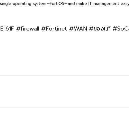
single operating system--FortiOS--and make IT management easy
E 61F #firewall #Fortinet #WAN #ของแท้ #SoC4