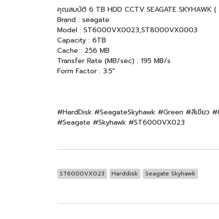
คุณสมบัติ 6 TB HDD CCTV SEAGATE SKYHAWK 
Brand : seagate
Model : ST6000VX0023,ST8000VX0003
Capacity : 6TB
Cache : 256 MB
Transfer Rate (MB/sec) : 195 MB/s
Form Factor : 3.5"
#HardDisk #SeagateSkyhawk #Green #สีเขียว #6T
#Seagate #Skyhawk #ST6000VX023
ST6000VX023
Harddisk
Seagate Skyhawk