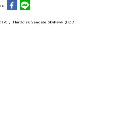
re
,
CCTV)
Harddisk Seagate Skyhawk (HDD)