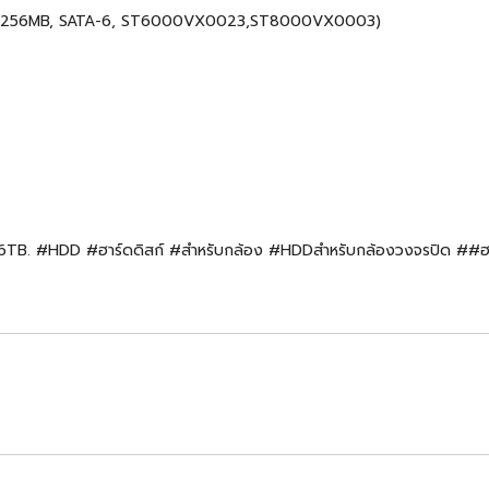
( 256MB, SATA-6, ST6000VX0023,ST8000VX0003)
B. #HDD #ฮาร์ดดิสก์ #สำหรับกล้อง #HDDสำหรับกล้องวงจรปิด ##ฮาร