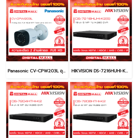
Panasonic CV-CPW203L อุปกรณ์กล้องวงจรปิด (CCTV)
HIKVISION DS-7216HUHI-K2(S) เครื่องบันทึกภาพ (DVR)