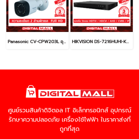
Panasonic CV-CPW203L อุปกรณ์กล้องวงจรปิด (CCTV)
HIKVISION DS-7216HUHI-K2(S) เครื่องบันทึกภาพ (DVR)
ศูนย์รวมสินค้าดิจิตอล IT อิเล็กทรอนิกส์ อุปกรณ์
รักษาความปลอดภัย เครื่องใช้ไฟฟ้า ในราคาส่งที่
ถูกที่สุด