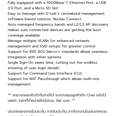
Fully equipped with a 1000Base-T Ethernet Port, a USB
3.0 Port, and a Micro SD Slot
Easy to manage with D-Link’s centralized management
software-based solution, Nuclias Connect
Auto managed frequency bands and L2/L3 AP discovery
makes sure connected devices are getting the best
coverage available
Manage multiple VLANs for enhanced network
management and SSID setups for greater control
Support for IEEE 802.3ab/u/x standards allows seamless
integration with other systems
Single Sign-On saves time, cutting out the endless
entering of user login details
Support for Command Line Interface (CLI)
Support for NAT Passthrough which allows multi-site
management
** สามารถออกใบกำกับภาษีได้ รบกวนคุณลูกค้าทัก Chat แจ้งไว้
เลยค่ะ ราคาที่จำหน่ายยังไม่รวม Vat นะคะ **
ประเภทของการรับประกัน การรับประกัน จากโรงงานในประเทศระยะ