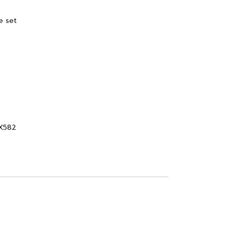
e set
-X582