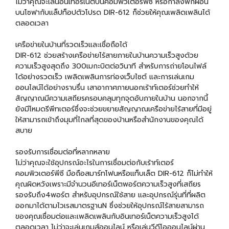
ไม่ว่าคุณจะเล่นอินเทอร์เน็ตบนคอมพิวเตอร์พีซี หรือกำลังพักผ่อน
บนโซฟากับแล็ปท็อปตัวโปรด DIR-612 ก็ช่วยให้คุณเพลิดเพลินได้
ตลอดเวลา
เครือข่ายในบ้านที่รวดเร็วและเชื่อถือได้
DIR-612 ช่วยสร้างเครือข่ายไร้สายภายในบ้านความเร็วสูงด้วย
ความเร็วสูงสุดถึง 300เมกะบิตต่อวินาที สำหรับการถ่ายโอนไฟล์
ได้อย่างรวดเร็ว เพลิดเพลินการท่องเว็บไซต์ และการเล่นเกม
ออนไลน์ได้อย่างราบรื่น เสาอากาศภายนอกเร้าท์เตอร์ช่วยทำให้
สัญญาณมีความเสถียรครอบคลุมทุกจุดอับภายในบ้าน นอกจากนี้
ยังมีโหมดรีพีทเตอร์ซึ่งจะช่วยขยายสัญญาณเครือข่ายไร้สายที่มีอยู่
ให้สามารถเข้าถึงมุมที่ไกลที่สุดของบ้านหรือสำนักงานของคุณได้
สบาย
รองรับการเชื่อมต่อที่หลากหลาย
ไม่ว่าคุณจะใช้อุปกรณ์อะไรในการเชื่อมต่อกับเร้าท์เตอร์
คอมพิวเตอร์พีซี มือถือสมาร์ทโฟนหรือแท็บเล็ต DIR-612 ก็ไม่ทำให้
คุณผิดหวังเพราะมีจำนวนอีเทอร์เน็ตพอร์ตความเร็วสูงที่เสถียร
รองรับถึง4พอร์ต สำหรับอุปกรณ์ใช้สาย และอุปกรณ์รุ่นที่ที่ผลิต
ออกมาได้ตามไวเรสมาตรฐานN ซึ่งช่วยให้อุปกรณ์ไร้สายสามารถ
ของคุณเชื่อมต่อและเพลิดเพลินกับอินเทอร์เน็ตความเร็วสูงได้
ตลอดเวลา ไม่ว่าจะเล่นเกมส์ออนไลน์ หรือเล่นวีดีโอออนไลน์ผ่าน