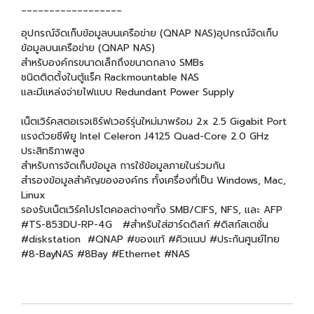
__________________
อุปกรณ์จัดเก็บข้อมูลบนเครือข่าย (QNAP NAS)อุปกรณ์จัดเก็บ
ข้อมูลบนเครือข่าย (QNAP NAS)
สำหรับองค์กรขนาดเล็กถึงขนาดกลาง SMBs
ชนิดติดตั้งในตู้แร็ค Rackmountable NAS
และมีแหล่งจ่ายไฟแบบ Redundant Power Supply
เน็ตเวิร์คสตอเรจเซิร์ฟเวอร์รุ่นใหม่มาพร้อม 2x 2.5 Gigabit Port
แรงด้วยซีพียู Intel Celeron J4125 Quad-Core 2.0 GHz
ประสิทธิภาพสูง
สำหรับการจัดเก็บข้อมูล การใช้ข้อมูลภายในร่วมกัน
สำรองข้อมูลสำคัญขององค์กร ทั้งเครื่องที่เป็น Windows, Mac,
Linux
รองรับเน็ตเวิร์คโปรโตคอลต่างๆทั้ง SMB/CIFS, NFS, และ AFP
#TS-853DU-RP-4G #สำหรับใส่ฮาร์ดดิสก์ #ดิสก์สเตชั่น
#diskstation #QNAP #ของแท้ #คิวแนป #ประกันศูนย์ไทย
#8-BayNAS #8Bay #Ethernet #NAS