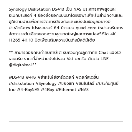
Synology DiskStation DS418 เป็น NAS ประสิทธิภาพสูงและ
อเนกประสงค์ 4 ช่องซึ่งออกแบบมาโดยเฉพาะสำหรับสำนักงานและ
ผู้ใช้ตามบ้านเพื่อการจัดการป้องกันและแบ่งปันข้อมูลอย่างมี
ประสิทธิภาพ โปรเซสเซอร์ 64 บิตแบบ quad-core ใหม่รองรับการ
จัดการระดับเสียงของความจุขนาดใหญ่และการแปลงวิดีโอ 4K
H.265 4K 10 บิตเพื่อเสริมความบันเทิงมัลติมีเดีย
** สามารถออกใบกำกับภาษีได้ รบกวนคุณลูกค้าทัก Chat แจ้งไว้
เลยครับ ราคาที่จำหน่ายยังไม่รวม Vat นะครับ ติดต่อ LINE :
@digitalmall**
#DS418 #418 #สำหรับใส่ฮาร์ดดิสก์ #ดิสก์สเตชั่น
#diskstation #Synology #ของแท้ #ซินโนโลจี้ #ประกันศูนย์
ไทย #4-BayNAS #4Bay #Ethernet #NAS