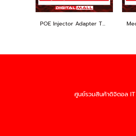
POE Injector Adapter TP-LINK TL-POE2412G อุปกรณ์ขยายสัญญาณ POE รับประกันตลอดอายุการใช้งาน
ศูนย์รวมสินค้าดิจิตอล IT