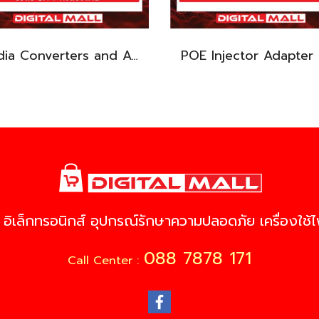
Media Converters and Accessories TP-LINK TXC432-CU1M สายต่อ SFP+ โดยตรง รับประกันตลอดอายุการใช้งาน
 อิเล็กทรอนิกส์ อุปกรณ์รักษาความปลอดภัย เครื่องใช้ไฟ
088 7878 171
Call Center :