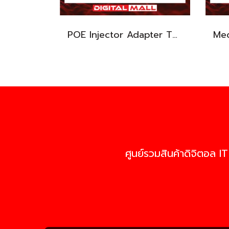
POE Injector Adapter TP-LINK TL-POE150S อุปกรณ์ขยายสัญญาณ POE รับประกันตลอดอายุการใช้งาน
ศูนย์รวมสินค้าดิจิตอล IT