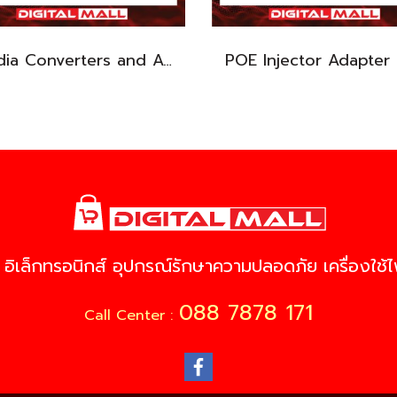
Media Converters and Accessories TP-LINK TXC432-CU1M สายต่อ SFP+ โดยตรง รับประกันตลอดอายุการใช้งาน
 อิเล็กทรอนิกส์ อุปกรณ์รักษาความปลอดภัย เครื่องใช้ไฟ
088 7878 171
Call Center :