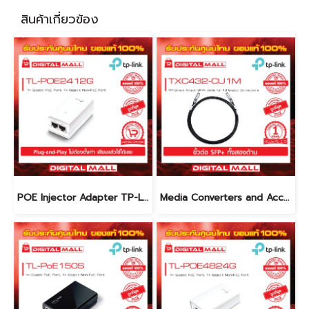
สินค้าเกี่ยวข้อง
POE Injector Adapter TP-LINK TL-POE2412G อุปกรณ์ขยายสัญญาณ POE รับประกันตลอดอายุการใช้งาน
Media Converters and Accessories TP-LINK TXC432-CU1M สายต่อ SFP+ โดยตรง รับประกันตลอดอายุการใช้งาน