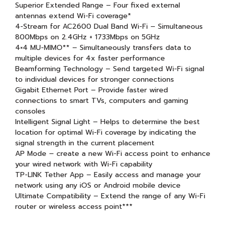
Superior Extended Range – Four fixed external
antennas extend Wi-Fi coverage*
4-Stream for AC2600 Dual Band Wi-Fi – Simultaneous
800Mbps on 2.4GHz + 1733Mbps on 5GHz
4×4 MU-MIMO** – Simultaneously transfers data to
multiple devices for 4x faster performance
Beamforming Technology – Send targeted Wi-Fi signal
to individual devices for stronger connections
Gigabit Ethernet Port – Provide faster wired
connections to smart TVs, computers and gaming
consoles
Intelligent Signal Light – Helps to determine the best
location for optimal Wi-Fi coverage by indicating the
signal strength in the current placement
AP Mode – create a new Wi-Fi access point to enhance
your wired network with Wi-Fi capability
TP-LINK Tether App – Easily access and manage your
network using any iOS or Android mobile device
Ultimate Compatibility – Extend the range of any Wi-Fi
router or wireless access point***