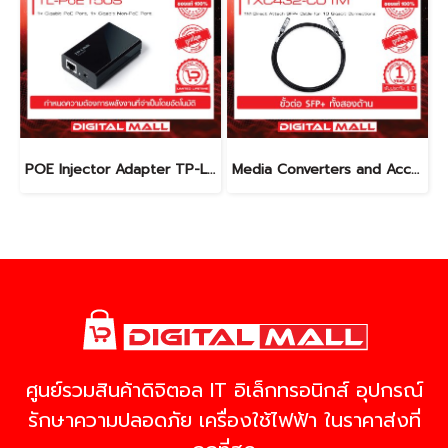
POE Injector Adapter TP-LINK TL-POE150S อุปกรณ์ขยายสัญญาณ POE รับประกันตลอดอายุการใช้งาน
Media Converters and Accessories TP-LINK TXC432-CU1M สายต่อ SFP+ โดยตรง รับประกันตลอดอายุการใช้งาน
ศูนย์รวมสินค้าดิจิตอล IT อิเล็กทรอนิกส์ อุปกรณ์
รักษาความปลอดภัย เครื่องใช้ไฟฟ้า ในราคาส่งที่