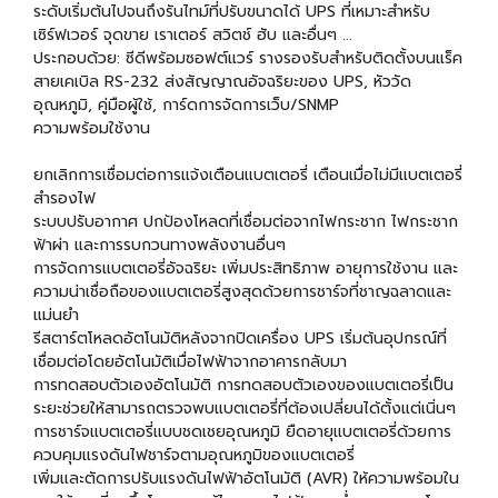
ระดับเริ่มต้นไปจนถึงรันไทม์ที่ปรับขนาดได้ UPS ที่เหมาะสำหรับ
เซิร์ฟเวอร์ จุดขาย เราเตอร์ สวิตช์ ฮับ และอื่นๆ ...
ประกอบด้วย: ซีดีพร้อมซอฟต์แวร์ รางรองรับสำหรับติดตั้งบนแร็ค
สายเคเบิล RS-232 ส่งสัญญาณอัจฉริยะของ UPS, หัววัด
อุณหภูมิ, คู่มือผู้ใช้, การ์ดการจัดการเว็บ/SNMP
ความพร้อมใช้งาน
ยกเลิกการเชื่อมต่อการแจ้งเตือนแบตเตอรี่ เตือนเมื่อไม่มีแบตเตอรี่
สำรองไฟ
ระบบปรับอากาศ ปกป้องโหลดที่เชื่อมต่อจากไฟกระชาก ไฟกระชาก
ฟ้าผ่า และการรบกวนทางพลังงานอื่นๆ
การจัดการแบตเตอรี่อัจฉริยะ เพิ่มประสิทธิภาพ อายุการใช้งาน และ
ความน่าเชื่อถือของแบตเตอรี่สูงสุดด้วยการชาร์จที่ชาญฉลาดและ
แม่นยำ
รีสตาร์ตโหลดอัตโนมัติหลังจากปิดเครื่อง UPS เริ่มต้นอุปกรณ์ที่
เชื่อมต่อโดยอัตโนมัติเมื่อไฟฟ้าจากอาคารกลับมา
การทดสอบตัวเองอัตโนมัติ การทดสอบตัวเองของแบตเตอรี่เป็น
ระยะช่วยให้สามารถตรวจพบแบตเตอรี่ที่ต้องเปลี่ยนได้ตั้งแต่เนิ่นๆ
การชาร์จแบตเตอรี่แบบชดเชยอุณหภูมิ ยืดอายุแบตเตอรี่ด้วยการ
ควบคุมแรงดันไฟชาร์จตามอุณหภูมิของแบตเตอรี่
เพิ่มและตัดการปรับแรงดันไฟฟ้าอัตโนมัติ (AVR) ให้ความพร้อมใน